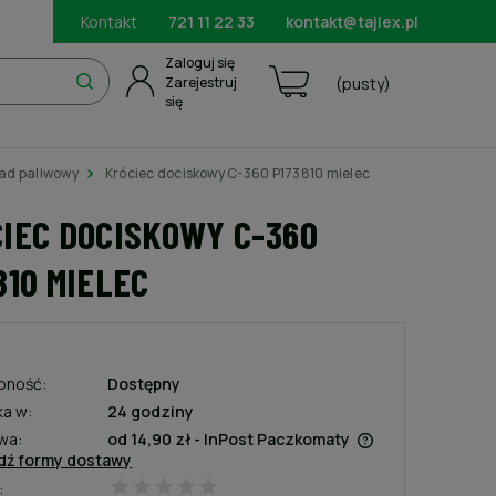
Kontakt
721 11 22 33
kontakt@tajlex.pl
Zaloguj się
Zarejestruj
(pusty)
się
ad paliwowy
Króciec dociskowy C-360 P173810 mielec
IEC DOCISKOWY C-360
810 MIELEC
pność:
Dostępny
ka w:
24 godziny
wa:
od 14,90 zł
- InPost Paczkomaty
dź formy dostawy
:
Cena nie zawiera ewentualnych