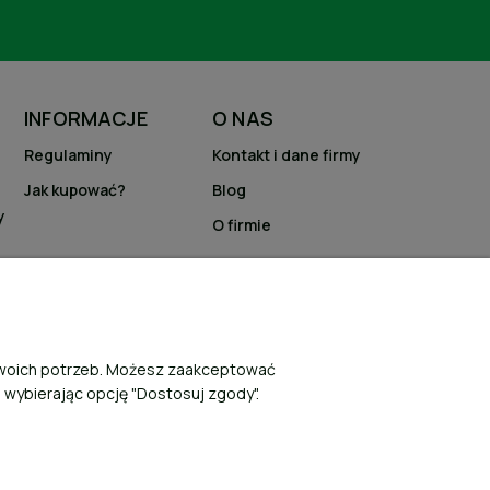
INFORMACJE
O NAS
Regulaminy
Kontakt i dane firmy
Jak kupować?
Blog
y
O firmie
 Twoich potrzeb. Możesz zaakceptować
, wybierając opcję "Dostosuj zgody".