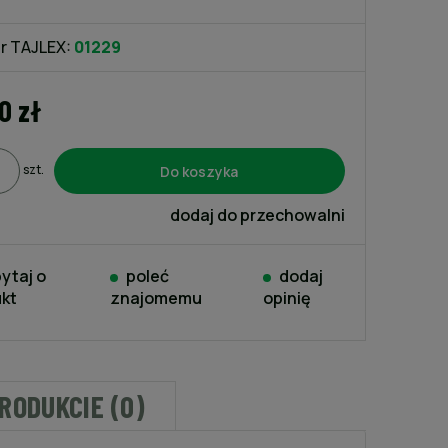
kosztów płatności
r TAJLEX:
01229
0 zł
Do koszyka
szt.
dodaj do przechowalni
ytaj o
poleć
dodaj
kt
znajomemu
opinię
PRODUKCIE (0)