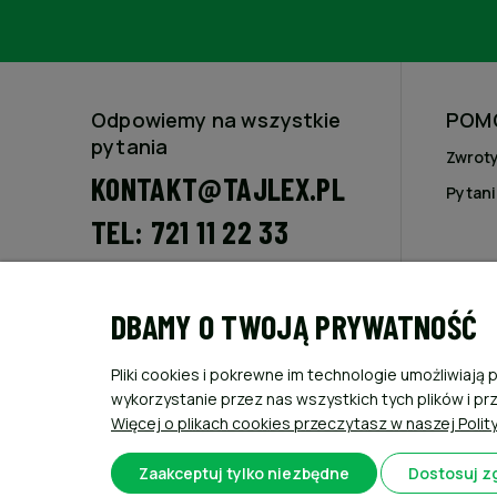
Odpowiemy na wszystkie
POM
pytania
Zwroty
KONTAKT@TAJLEX.PL
Pytani
TEL: 721 11 22 33
Poniedziałek - Piątek 8 - 16
Sobota 8 - 13
DBAMY O TWOJĄ PRYWATNOŚĆ
Nasz adres
FHU Tajlex
Pliki cookies i pokrewne im technologie umożliwia
Piotr Fojcik
wykorzystanie przez nas wszystkich tych plików i pr
Ul.Kościuszki 16
Więcej o plikach cookies przeczytasz w naszej Polit
43-254 Krzyżowice
NIP: 638-163-60-56
Zaakceptuj tylko niezbędne
Dostosuj z