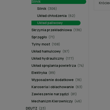
Silnik
Krócie
Silnik
(306)
Układ chłodzenia
(62)
Układ paliwowy
Skrzynia przekładniowa
(136)
Sprzęgło
(71)
Tylny most
(108)
Układ hamulcowy
(97)
Układ hydrauliczny
(177)
Układ sprężania powietrza
(74)
Elektryka
(89)
Wyposażenie dodatkowe
(16)
Karoseria i oblachowanie
(63)
Zawieszenie narzędzi
(81)
Mechanizm Kierowniczy
(46)
DEUTZ
(23)