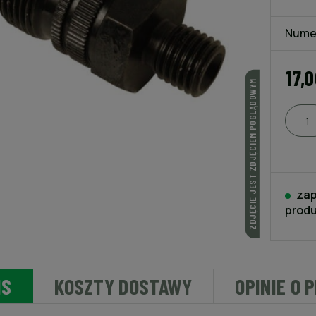
Nume
17,0
ZDJĘCIE JEST ZDJĘCIEM POGLĄDOWYM
zap
produ
IS
KOSZTY DOSTAWY
OPINIE O 