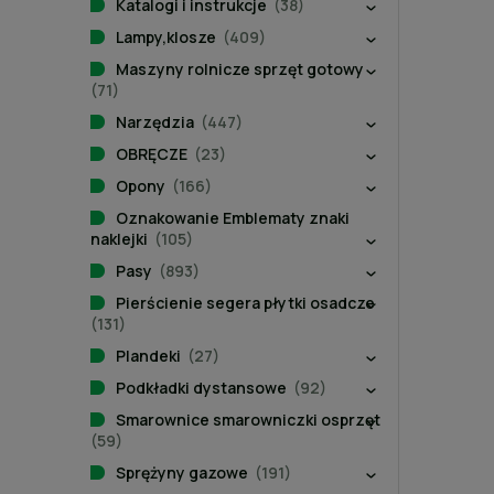
Katalogi i instrukcje
(38)
Lampy,klosze
(409)
Maszyny rolnicze sprzęt gotowy
(71)
Narzędzia
(447)
OBRĘCZE
(23)
Opony
(166)
Oznakowanie Emblematy znaki
naklejki
(105)
Pasy
(893)
Pierścienie segera płytki osadcze
(131)
Plandeki
(27)
Podkładki dystansowe
(92)
Smarownice smarowniczki osprzęt
(59)
Sprężyny gazowe
(191)