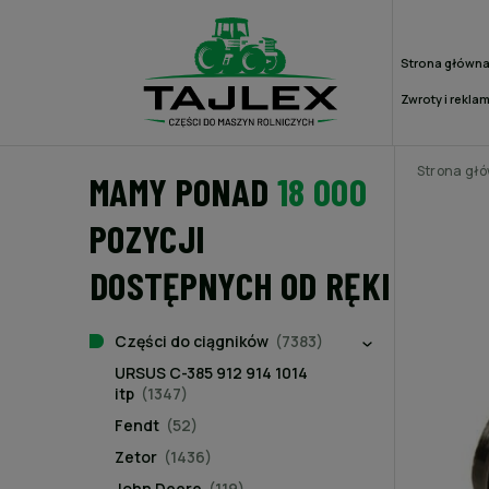
Strona główn
Zwroty i rekla
Strona gł
MAMY PONAD
18 000
POZYCJI
DOSTĘPNYCH OD RĘKI
Części do ciągników
(7383)
URSUS C-385 912 914 1014
itp
(1347)
Fendt
(52)
Zetor
(1436)
John Deere
(119)