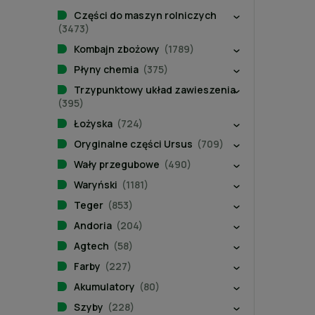
Części do maszyn rolniczych
(3473)
Kombajn zbożowy
(1789)
Płyny chemia
(375)
Trzypunktowy układ zawieszenia
(395)
Łożyska
(724)
Oryginalne części Ursus
(709)
Wały przegubowe
(490)
Waryński
(1181)
Teger
(853)
Andoria
(204)
Agtech
(58)
Farby
(227)
Akumulatory
(80)
Szyby
(228)