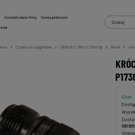
a
Kontakt i dane firmy
Formy płatności
macje
ówna
Części do ciągników
URSUS C-360 i C 360 3p
Silnik
Ukł
KRÓC
P173
Clue
Dostę
Wysył
Dosta
spraw
Ocena