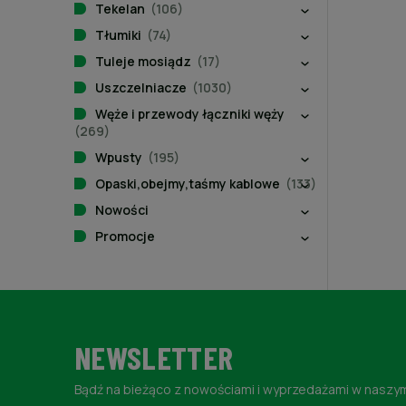
Tekelan
(106)
Tłumiki
(74)
Tuleje mosiądz
(17)
Uszczelniacze
(1030)
Węże i przewody łączniki węży
(269)
Wpusty
(195)
Opaski,obejmy,taśmy kablowe
(133)
Nowości
Promocje
NEWSLETTER
Bądź na bieżąco z nowościami i wyprzedażami w naszym