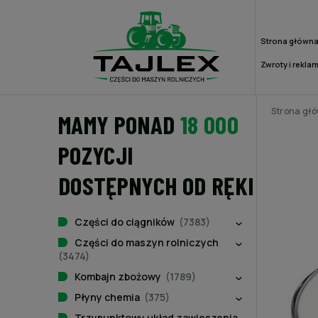
Strona główn
Zwroty i rekla
Strona gł
MAMY PONAD
18 000
POZYCJI
DOSTĘPNYCH OD RĘKI
Części do ciągników
(7383)
Części do maszyn rolniczych
(3474)
Kombajn zbożowy
(1789)
Płyny chemia
(375)
Trzypunktowy układ zawieszenia