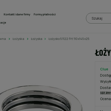
a
Kontakt i dane firmy
Formy płatności
macje
ówna
Łożyska
Łożyska
Łożysko 51122 Fłt 110x145x25
ŁOŻY
Clue
Dostę
Wysył
Dosta
spraw
Ocena