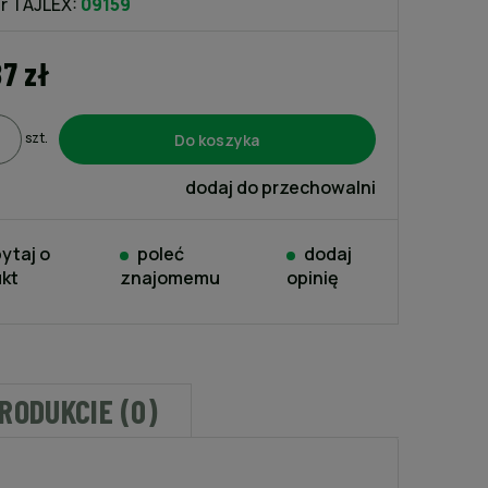
r TAJLEX:
09159
87 zł
Do koszyka
szt.
dodaj do przechowalni
ytaj o
poleć
dodaj
kt
znajomemu
opinię
PRODUKCIE (0)