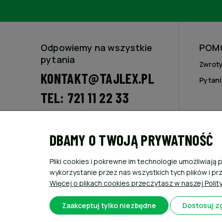
Odpowiemy na wszystkie
POM
pytania
Zwroty
KONTAKT@TAJLEX.PL
Pytani
TEL: 721 11 22 33
Poniedziałek - Piątek 8 - 16
Sobota 8 - 13
DBAMY O TWOJĄ PRYWATNOŚĆ
Nasz adres
FHU Tajlex
Pliki cookies i pokrewne im technologie umożliwia
Piotr Fojcik
wykorzystanie przez nas wszystkich tych plików i pr
Ul.Kościuszki 16
Więcej o plikach cookies przeczytasz w naszej Polit
43-254 Krzyżowice
NIP: 638-163-60-56
Zaakceptuj tylko niezbędne
Dostosuj z