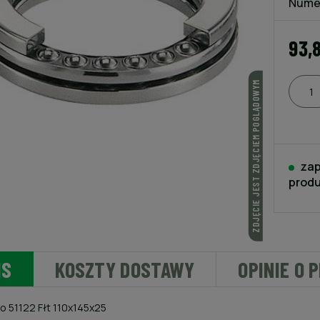
Nume
93,
ZDJĘCIE JEST ZDJĘCIEM POGLĄDOWYM
zap
produ
IS
KOSZTY DOSTAWY
OPINIE O 
o 51122 Fłt 110x145x25