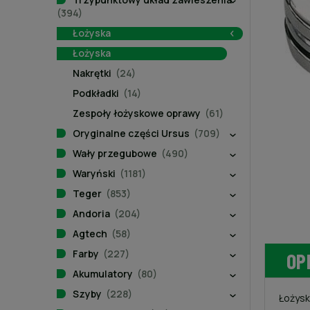
(394)
Łożyska
Łożyska
Nakrętki
(24)
Podkładki
(14)
Zespoły łożyskowe oprawy
(61)
Oryginalne części Ursus
(709)
Wały przegubowe
(490)
Waryński
(1181)
Teger
(853)
Andoria
(204)
Agtech
(58)
Farby
(227)
OP
Akumulatory
(80)
Szyby
(228)
Łożysk