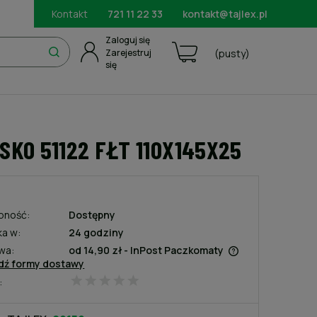
Kontakt
721 11 22 33
kontakt@tajlex.pl
Zaloguj się
Zarejestruj
(pusty)
się
SKO 51122 FŁT 110X145X25
pność:
Dostępny
ka w:
24 godziny
wa:
od 14,90 zł
- InPost Paczkomaty
dź formy dostawy
:
Cena nie zawiera ewentualnych
kosztów płatności