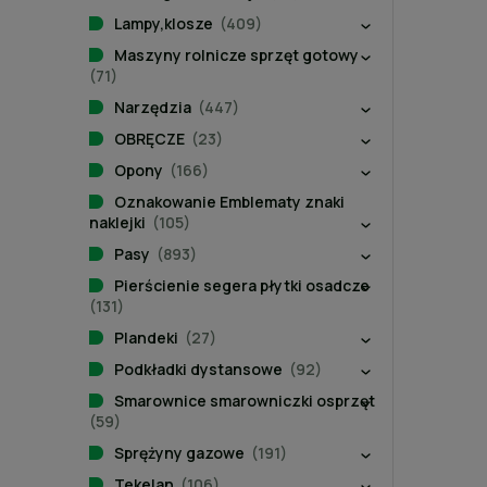
Lampy,klosze
(409)
Maszyny rolnicze sprzęt gotowy
(71)
Narzędzia
(447)
OBRĘCZE
(23)
Opony
(166)
Oznakowanie Emblematy znaki
naklejki
(105)
Pasy
(893)
Pierścienie segera płytki osadcze
(131)
Plandeki
(27)
Podkładki dystansowe
(92)
Smarownice smarowniczki osprzęt
(59)
Sprężyny gazowe
(191)
Tekelan
(106)