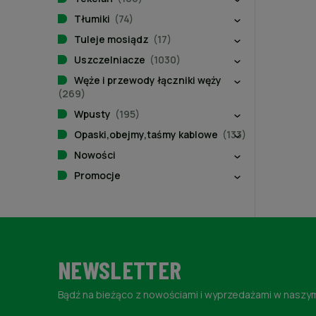
Tłumiki
(74)
Tuleje mosiądz
(17)
Uszczelniacze
(1030)
Węże i przewody łączniki węży
(269)
Wpusty
(195)
Opaski,obejmy,taśmy kablowe
(133)
Nowości
Promocje
NEWSLETTER
Bądź na bieżąco z nowościami i wyprzedażami w naszym