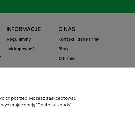
INFORMACJE
O NAS
Regulaminy
Kontakt i dane firmy
Jak kupować?
Blog
y
O firmie
 Twoich potrzeb. Możesz zaakceptować
, wybierając opcję "Dostosuj zgody".