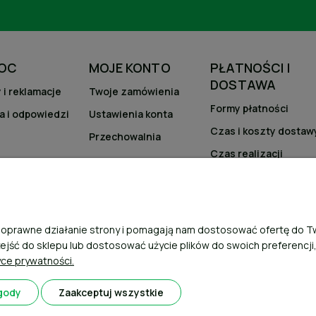
OC
MOJE KONTO
PŁATNOŚCI I
DOSTAWA
 i reklamacje
Twoje zamówienia
Formy płatności
a i odpowiedzi
Ustawienia konta
Czas i koszty dostaw
Przechowalnia
Czas realizacji
zamówienia
ją poprawne działanie strony i pomagają nam dostosować ofertę do
zejść do sklepu lub dostosować użycie plików do swoich preferencji
yce prywatności.
gody
Zaakceptuj wszystkie