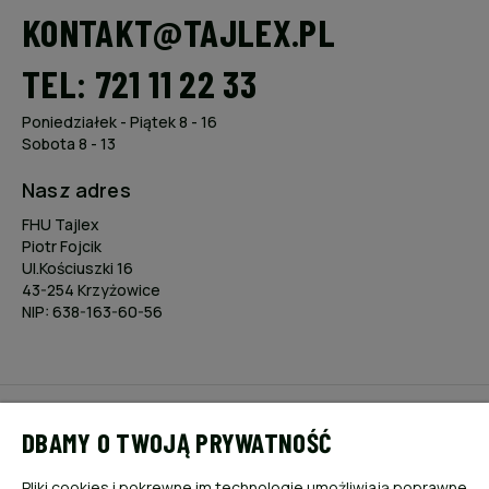
KONTAKT@TAJLEX.PL
TEL: 721 11 22 33
Poniedziałek - Piątek 8 - 16
Sobota 8 - 13
Nasz adres
FHU Tajlex
Piotr Fojcik
Ul.Kościuszki 16
43-254 Krzyżowice
NIP: 638-163-60-56
POMOC
DBAMY O TWOJĄ PRYWATNOŚĆ
MOJE KONTO
Pliki cookies i pokrewne im technologie umożliwiają poprawne