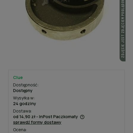
ZDJĘCIE JEST ZDJĘCIEM POGLĄDOWYM
Clue
Dostępność:
Dostępny
Wysyłka w:
24 godziny
Dostawa:
od 14,90 zł
- InPost Paczkomaty
sprawdź formy dostawy
Cena nie zawiera ewentualnych kosztów płatności
Ocena: