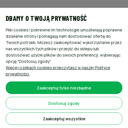
POMOC
DBAMY O TWOJĄ PRYWATNOŚĆ
MOJE KONTO
Pliki cookies i pokrewne im technologie umożliwiają poprawne
działanie strony i pomagają nam dostosować ofertę do
PŁATNOŚCI I DOSTAWA
Twoich potrzeb. Możesz zaakceptować wykorzystanie przez
nas wszystkich tych plików i przejść do sklepu lub
dostosować użycie plików do swoich preferencji, wybierając
INFORMACJE
opcję "Dostosuj zgody".
Więcej o plikach cookies przeczytasz w naszej Polityce
O NAS
prywatności.
Zaakceptuj tylko niezbędne
Dostosuj zgody
Sklep internetowy Shoper.pl
Zaakceptuj wszystkie
Pokaż pełną wersję strony