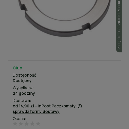
ZDJĘCIE JEST ZDJĘCIEM POGLĄDOWYM
Clue
Dostępność:
Dostępny
Wysyłka w:
24 godziny
Dostawa:
od 14,90 zł
- InPost Paczkomaty
sprawdź formy dostawy
Cena nie zawiera ewentualnych kosztów płatności
Ocena: