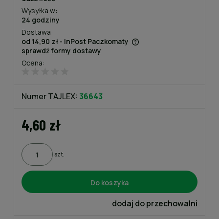
Wysyłka w:
24 godziny
Dostawa:
od 14,90 zł
- InPost Paczkomaty
sprawdź formy dostawy
Cena nie zawiera ewentualnych kosztów płatności
Ocena:
Numer TAJLEX:
36643
4,60 zł
szt.
Do koszyka
dodaj do przechowalni