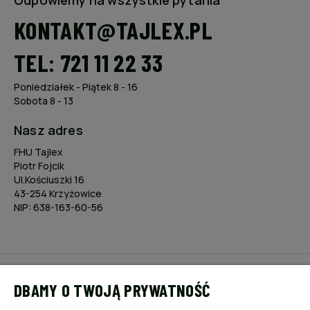
Odpowiemy na wszystkie pytania
KONTAKT@TAJLEX.PL
TEL: 721 11 22 33
Poniedziałek - Piątek 8 - 16
Sobota 8 - 13
Nasz adres
FHU Tajlex
Piotr Fojcik
Ul.Kościuszki 16
43-254 Krzyżowice
NIP: 638-163-60-56
POMOC
DBAMY O TWOJĄ PRYWATNOŚĆ