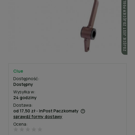
ZDJĘCIE JEST ZDJĘCIEM POGLĄDOWYM
Clue
Dostępność:
Dostępny
Wysyłka w:
24 godziny
Dostawa:
od 17,50 zł
- InPost Paczkomaty
sprawdź formy dostawy
Cena nie zawiera ewentualnych kosztów płatności
Ocena: