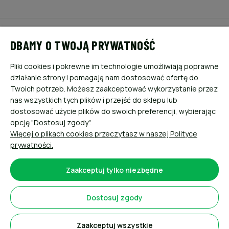
POMOC
DBAMY O TWOJĄ PRYWATNOŚĆ
MOJE KONTO
Pliki cookies i pokrewne im technologie umożliwiają poprawne
działanie strony i pomagają nam dostosować ofertę do
PŁATNOŚCI I DOSTAWA
Twoich potrzeb. Możesz zaakceptować wykorzystanie przez
nas wszystkich tych plików i przejść do sklepu lub
dostosować użycie plików do swoich preferencji, wybierając
INFORMACJE
opcję "Dostosuj zgody".
Więcej o plikach cookies przeczytasz w naszej Polityce
O NAS
prywatności.
Zaakceptuj tylko niezbędne
Dostosuj zgody
Sklep internetowy Shoper.pl
Zaakceptuj wszystkie