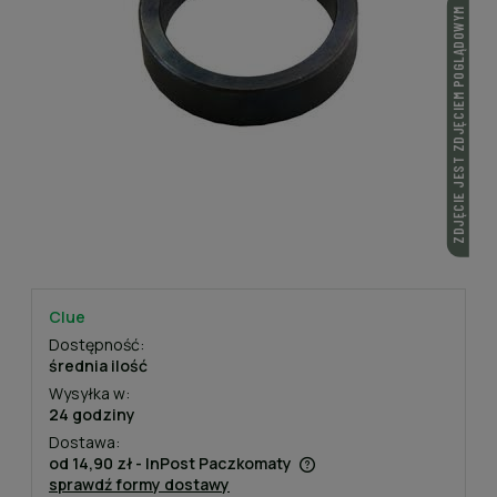
ZDJĘCIE JEST ZDJĘCIEM POGLĄDOWYM
Clue
Dostępność:
średnia ilość
Wysyłka w:
24 godziny
Dostawa:
od 14,90 zł
- InPost Paczkomaty
sprawdź formy dostawy
Cena nie zawiera ewentualnych kosztów płatności