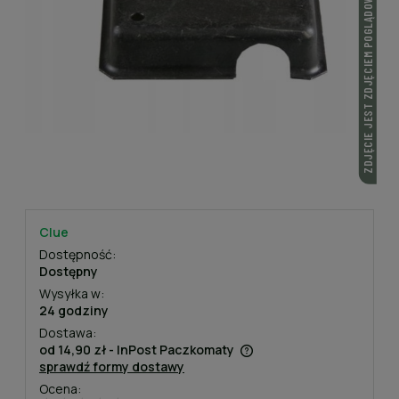
ZDJĘCIE JEST ZDJĘCIEM POGLĄDOWYM
Clue
Dostępność:
Dostępny
Wysyłka w:
24 godziny
Dostawa:
od 14,90 zł
- InPost Paczkomaty
sprawdź formy dostawy
Cena nie zawiera ewentualnych kosztów płatności
Ocena: