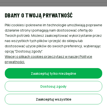
POMOC
DBAMY O TWOJĄ PRYWATNOŚĆ
MOJE KONTO
Pliki cookies i pokrewne im technologie umożliwiają poprawne
działanie strony i pomagają nam dostosować ofertę do
PŁATNOŚCI I DOSTAWA
Twoich potrzeb. Możesz zaakceptować wykorzystanie przez
nas wszystkich tych plików i przejść do sklepu lub
dostosować użycie plików do swoich preferencji, wybierając
INFORMACJE
opcję "Dostosuj zgody".
Więcej o plikach cookies przeczytasz w naszej Polityce
O NAS
prywatności.
Zaakceptuj tylko niezbędne
Dostosuj zgody
Sklep internetowy Shoper.pl
Zaakceptuj wszystkie
Pokaż pełną wersję strony