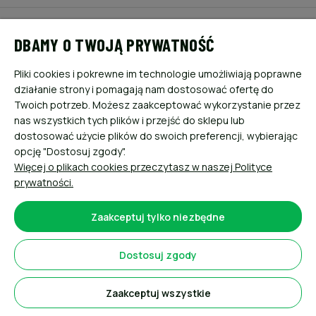
POMOC
DBAMY O TWOJĄ PRYWATNOŚĆ
MOJE KONTO
Pliki cookies i pokrewne im technologie umożliwiają poprawne
działanie strony i pomagają nam dostosować ofertę do
PŁATNOŚCI I DOSTAWA
Twoich potrzeb. Możesz zaakceptować wykorzystanie przez
nas wszystkich tych plików i przejść do sklepu lub
dostosować użycie plików do swoich preferencji, wybierając
INFORMACJE
opcję "Dostosuj zgody".
Więcej o plikach cookies przeczytasz w naszej Polityce
O NAS
prywatności.
Zaakceptuj tylko niezbędne
Dostosuj zgody
Sklep internetowy Shoper.pl
Zaakceptuj wszystkie
Pokaż pełną wersję strony