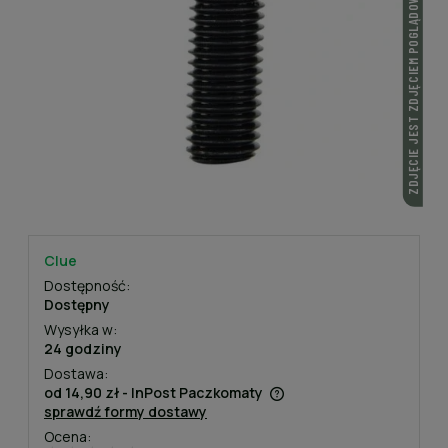
ZDJĘCIE JEST ZDJĘCIEM POGLĄDOWYM
Clue
Dostępność:
Dostępny
Wysyłka w:
24 godziny
Dostawa:
od 14,90 zł
- InPost Paczkomaty
sprawdź formy dostawy
Cena nie zawiera ewentualnych kosztów płatności
Ocena: