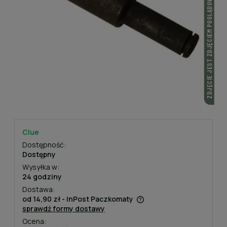
ZDJĘCIE JEST ZDJĘCIEM POGLĄDOWYM
Clue
Dostępność:
Dostępny
Wysyłka w:
24 godziny
Dostawa:
od 14,90 zł
- InPost Paczkomaty
sprawdź formy dostawy
Cena nie zawiera ewentualnych kosztów płatności
Ocena: