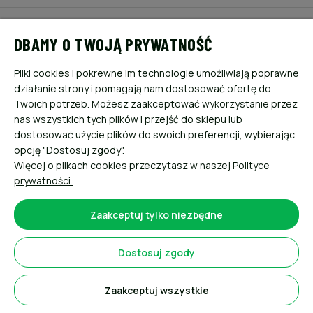
POMOC
DBAMY O TWOJĄ PRYWATNOŚĆ
MOJE KONTO
Pliki cookies i pokrewne im technologie umożliwiają poprawne
działanie strony i pomagają nam dostosować ofertę do
PŁATNOŚCI I DOSTAWA
Twoich potrzeb. Możesz zaakceptować wykorzystanie przez
nas wszystkich tych plików i przejść do sklepu lub
dostosować użycie plików do swoich preferencji, wybierając
INFORMACJE
opcję "Dostosuj zgody".
Więcej o plikach cookies przeczytasz w naszej Polityce
O NAS
prywatności.
Zaakceptuj tylko niezbędne
Dostosuj zgody
Sklep internetowy Shoper.pl
Zaakceptuj wszystkie
Pokaż pełną wersję strony