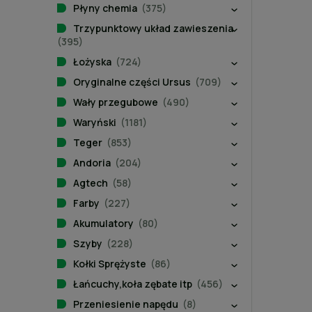
Płyny chemia
(375)
Trzypunktowy układ zawieszenia
(395)
Łożyska
(724)
Oryginalne części Ursus
(709)
Wały przegubowe
(490)
Waryński
(1181)
Teger
(853)
Andoria
(204)
Agtech
(58)
Farby
(227)
Akumulatory
(80)
Szyby
(228)
Kołki Sprężyste
(86)
Łańcuchy,koła zębate itp
(456)
Przeniesienie napędu
(8)