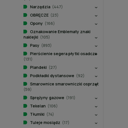
Narzędzia
(447)
OBRĘCZE
(23)
Opony
(166)
Oznakowanie Emblematy znaki
naklejki
(105)
Pasy
(893)
Pierścienie segera płytki osadcze
(131)
Plandeki
(27)
Podkładki dystansowe
(92)
Smarownice smarowniczki osprzęt
(59)
Sprężyny gazowe
(191)
Tekelan
(106)
Tłumiki
(74)
Tuleje mosiądz
(17)