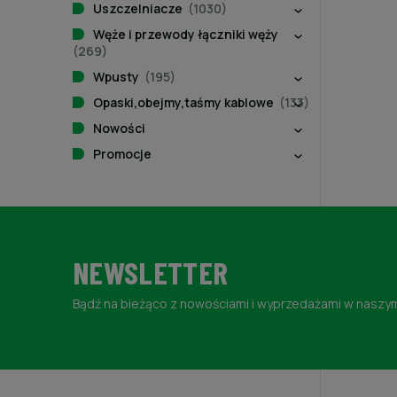
Uszczelniacze
(1030)
Węże i przewody łączniki węży
(269)
Wpusty
(195)
Opaski,obejmy,taśmy kablowe
(133)
Nowości
Promocje
NEWSLETTER
Bądź na bieżąco z nowościami i wyprzedażami w naszym