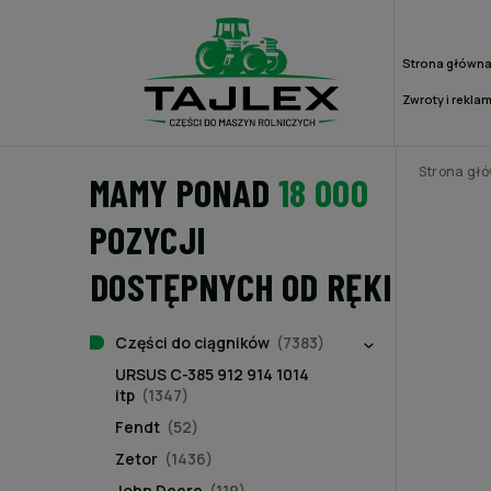
Strona główn
Zwroty i rekla
Strona gł
MAMY PONAD
18 000
POZYCJI
DOSTĘPNYCH OD RĘKI
Części do ciągników
(7383)
URSUS C-385 912 914 1014
itp
(1347)
Fendt
(52)
Zetor
(1436)
John Deere
(119)