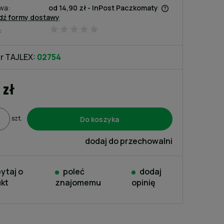
wa:
od 14,90 zł
- InPost Paczkomaty
dź formy dostawy
:
Cena nie zawiera ewentualnych
kosztów płatności
r TAJLEX:
02754
 zł
Do koszyka
szt.
dodaj do przechowalni
ytaj o
poleć
dodaj
kt
znajomemu
opinię