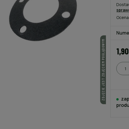
Dosta
spraw
Ocena
Nume
ZDJĘCIE JEST ZDJĘCIEM POGLĄDOWYM
1,90
zap
produ