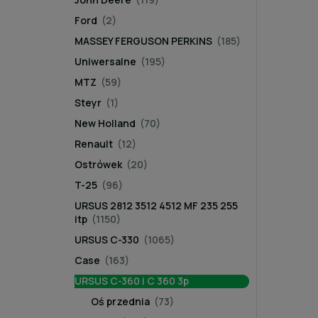
Ford
(2)
MASSEY FERGUSON PERKINS
(185)
Uniwersalne
(195)
MTZ
(59)
Steyr
(1)
New Holland
(70)
Renault
(12)
Ostrówek
(20)
T-25
(96)
URSUS 2812 3512 4512 MF 235 255
itp
(1150)
URSUS C-330
(1065)
Case
(163)
URSUS C-360 i C 360 3p
Oś przednia
(73)