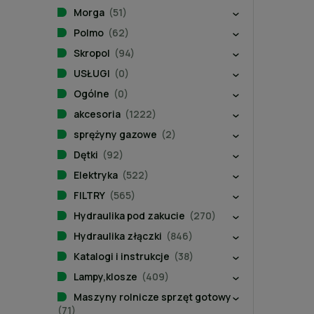
Morga
(51)
Polmo
(62)
Skropol
(94)
USŁUGI
(0)
Ogólne
(0)
akcesoria
(1222)
sprężyny gazowe
(2)
Dętki
(92)
Elektryka
(522)
FILTRY
(565)
Hydraulika pod zakucie
(270)
Hydraulika złączki
(846)
Katalogi i instrukcje
(38)
Lampy,klosze
(409)
Maszyny rolnicze sprzęt gotowy
(71)