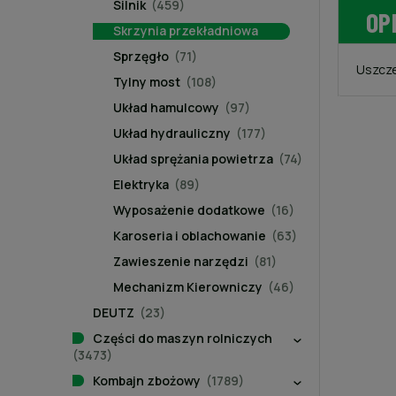
Silnik
(459)
OP
Skrzynia przekładniowa
Sprzęgło
(71)
Uszcze
Tylny most
(108)
Układ hamulcowy
(97)
Układ hydrauliczny
(177)
Układ sprężania powietrza
(74)
Elektryka
(89)
Wyposażenie dodatkowe
(16)
Karoseria i oblachowanie
(63)
Zawieszenie narzędzi
(81)
Mechanizm Kierowniczy
(46)
DEUTZ
(23)
Części do maszyn rolniczych
(3473)
Kombajn zbożowy
(1789)