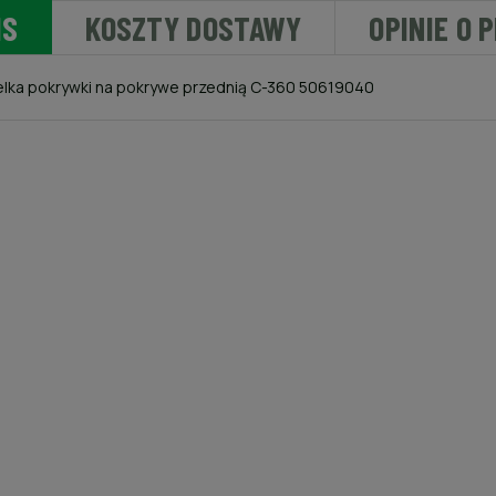
IS
KOSZTY DOSTAWY
OPINIE O 
lka pokrywki na pokrywe przednią C-360 50619040