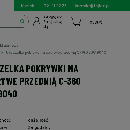
Kontakt
721 11 22 33
kontakt@tajlex.pl
Zaloguj się
Zarejestruj
(pusty)
się
ekładniowa
Uszczelka pokrywki na pokrywe przednią C-360 50619040
ZELKA POKRYWKI NA
YWE PRZEDNIĄ C-360
9040
pność:
duża ilość
ka w:
24 godziny