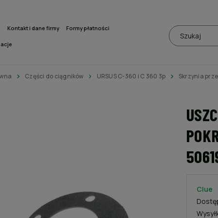
a
Kontakt i dane firmy
Formy płatności
macje
ówna
Części do ciągników
URSUS C-360 i C 360 3p
Skrzynia prz
USZC
POKR
5061
Clue
Dostę
Wysył