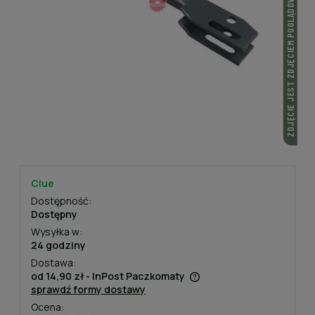
ZDJĘCIE JEST ZDJĘCIEM POGLĄDOWYM
Clue
Dostępność:
Dostępny
Wysyłka w:
24 godziny
Dostawa:
od 14,90 zł
- InPost Paczkomaty
sprawdź formy dostawy
Cena nie zawiera ewentualnych kosztów płatności
Ocena: