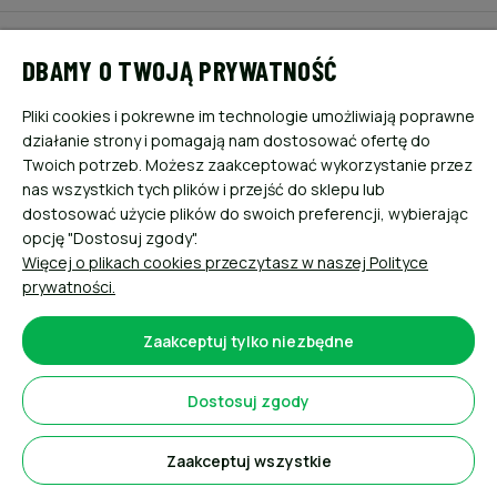
POMOC
DBAMY O TWOJĄ PRYWATNOŚĆ
MOJE KONTO
Pliki cookies i pokrewne im technologie umożliwiają poprawne
działanie strony i pomagają nam dostosować ofertę do
PŁATNOŚCI I DOSTAWA
Twoich potrzeb. Możesz zaakceptować wykorzystanie przez
nas wszystkich tych plików i przejść do sklepu lub
dostosować użycie plików do swoich preferencji, wybierając
INFORMACJE
opcję "Dostosuj zgody".
Więcej o plikach cookies przeczytasz w naszej Polityce
O NAS
prywatności.
Zaakceptuj tylko niezbędne
Dostosuj zgody
Sklep internetowy Shoper.pl
Zaakceptuj wszystkie
Pokaż pełną wersję strony