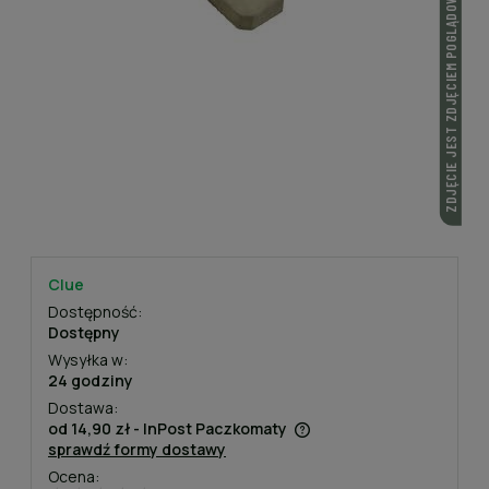
ZDJĘCIE JEST ZDJĘCIEM POGLĄDOWYM
Clue
Dostępność:
Dostępny
Wysyłka w:
24 godziny
Dostawa:
od 14,90 zł
- InPost Paczkomaty
sprawdź formy dostawy
Cena nie zawiera ewentualnych kosztów płatności
Ocena: