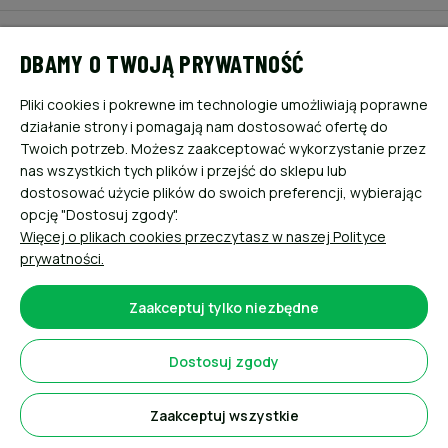
POMOC
DBAMY O TWOJĄ PRYWATNOŚĆ
MOJE KONTO
Pliki cookies i pokrewne im technologie umożliwiają poprawne
działanie strony i pomagają nam dostosować ofertę do
PŁATNOŚCI I DOSTAWA
Twoich potrzeb. Możesz zaakceptować wykorzystanie przez
nas wszystkich tych plików i przejść do sklepu lub
dostosować użycie plików do swoich preferencji, wybierając
INFORMACJE
opcję "Dostosuj zgody".
Więcej o plikach cookies przeczytasz w naszej Polityce
O NAS
prywatności.
Zaakceptuj tylko niezbędne
Dostosuj zgody
Sklep internetowy Shoper.pl
Zaakceptuj wszystkie
Pokaż pełną wersję strony