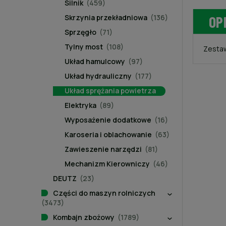
Silnik
(459)
Skrzynia przekładniowa
(136)
OP
Sprzęgło
(71)
Tylny most
(108)
Zestaw
Układ hamulcowy
(97)
Układ hydrauliczny
(177)
Układ sprężania powietrza
Elektryka
(89)
Wyposażenie dodatkowe
(16)
Karoseria i oblachowanie
(63)
Zawieszenie narzędzi
(81)
Mechanizm Kierowniczy
(46)
DEUTZ
(23)
Części do maszyn rolniczych
(3473)
Kombajn zbożowy
(1789)