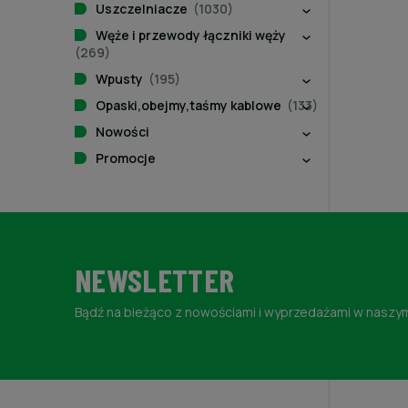
Uszczelniacze
(1030)
Węże i przewody łączniki węży
(269)
Wpusty
(195)
Opaski,obejmy,taśmy kablowe
(133)
Nowości
Promocje
NEWSLETTER
Bądź na bieżąco z nowościami i wyprzedażami w naszym