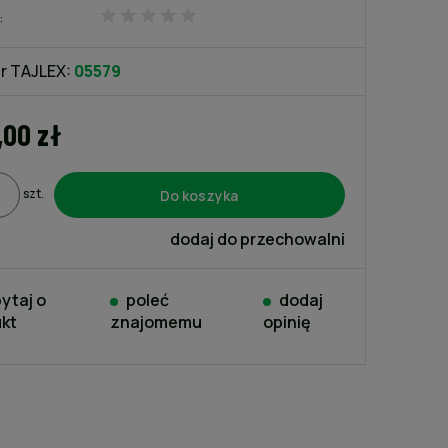
:
Cena nie zawiera ewentualnych
kosztów płatności
r TAJLEX:
05579
,00 zł
Do koszyka
szt.
dodaj do przechowalni
ytaj o
poleć
dodaj
kt
znajomemu
opinię