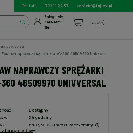
Kontakt
721 11 22 33
kontakt@tajlex.pl
Zaloguj się
Zarejestruj
(pusty)
się
nia powietrza
Zestaw naprawczy sprężarki do C-360 46509970 Univversal
AW NAPRAWCZY SPRĘŻARKI
-360 46509970 UNIVVERSAL
pność:
Dostępny
ka w:
24 godziny
wa:
od 17,50 zł
- InPost Paczkomaty
dź formy dostawy