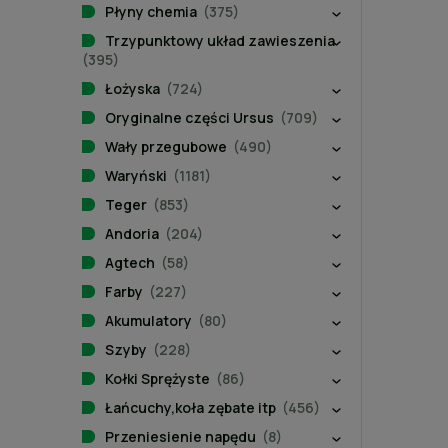
Płyny chemia
(375)
Trzypunktowy układ zawieszenia
(395)
Łożyska
(724)
Oryginalne części Ursus
(709)
Wały przegubowe
(490)
Waryński
(1181)
Teger
(853)
Andoria
(204)
Agtech
(58)
Farby
(227)
Akumulatory
(80)
Szyby
(228)
Kołki Sprężyste
(86)
Łańcuchy,koła zębate itp
(456)
Przeniesienie napędu
(8)