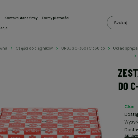
a
Kontakt i dane firmy
Formy płatności
macje
ówna
Części do ciągników
URSUS C-360 i C 360 3p
Układ spręża
ZEST
DO C
Clue
Dostę
Wysył
Dosta
spraw