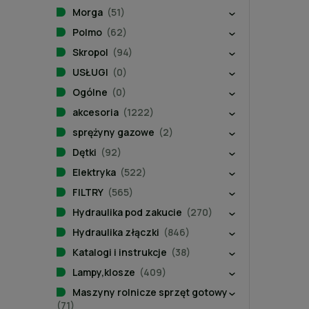
Morga
(51)
Polmo
(62)
Skropol
(94)
USŁUGI
(0)
Ogólne
(0)
akcesoria
(1222)
sprężyny gazowe
(2)
Dętki
(92)
Elektryka
(522)
FILTRY
(565)
Hydraulika pod zakucie
(270)
Hydraulika złączki
(846)
Katalogi i instrukcje
(38)
Lampy,klosze
(409)
Maszyny rolnicze sprzęt gotowy
(71)