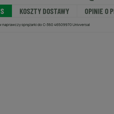
IS
KOSZTY DOSTAWY
OPINIE O 
 naprawczy sprężarki do C-360 46509970 Univversal