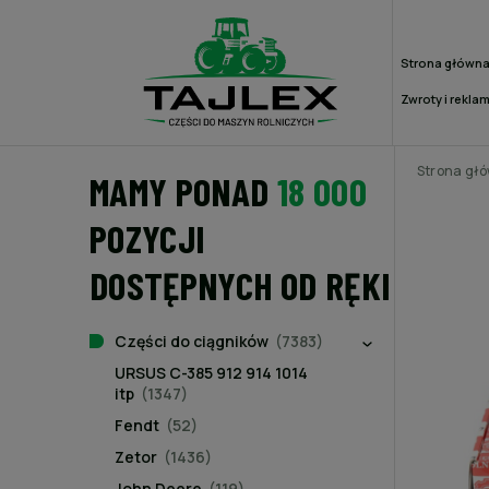
Strona główn
Zwroty i rekla
Strona gł
MAMY PONAD
18 000
POZYCJI
DOSTĘPNYCH OD RĘKI
Części do ciągników
(7383)
URSUS C-385 912 914 1014
itp
(1347)
Fendt
(52)
Zetor
(1436)
John Deere
(119)