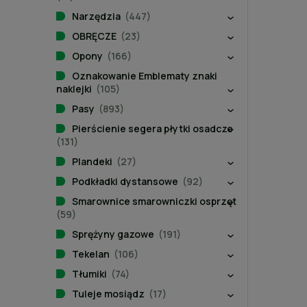
Narzędzia
(447)
OBRĘCZE
(23)
Opony
(166)
Oznakowanie Emblematy znaki
naklejki
(105)
Pasy
(893)
Pierścienie segera płytki osadcze
(131)
Plandeki
(27)
Podkładki dystansowe
(92)
Smarownice smarowniczki osprzęt
(59)
Sprężyny gazowe
(191)
Tekelan
(106)
Tłumiki
(74)
Tuleje mosiądz
(17)