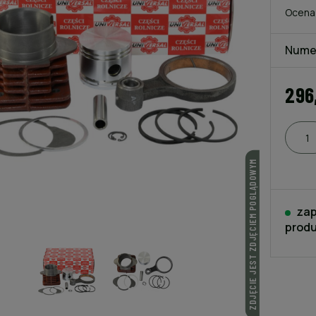
Ocena
Nume
296
ZDJĘCIE JEST ZDJĘCIEM POGLĄDOWYM
zap
produ