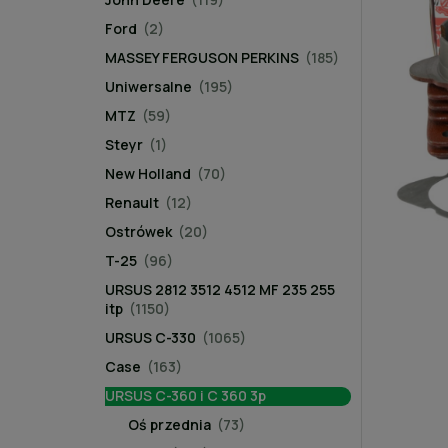
Ford
(2)
MASSEY FERGUSON PERKINS
(185)
Uniwersalne
(195)
MTZ
(59)
Steyr
(1)
New Holland
(70)
Renault
(12)
Ostrówek
(20)
T-25
(96)
URSUS 2812 3512 4512 MF 235 255
itp
(1150)
URSUS C-330
(1065)
Case
(163)
URSUS C-360 i C 360 3p
Oś przednia
(73)